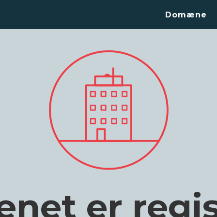
Domæne
et er regis